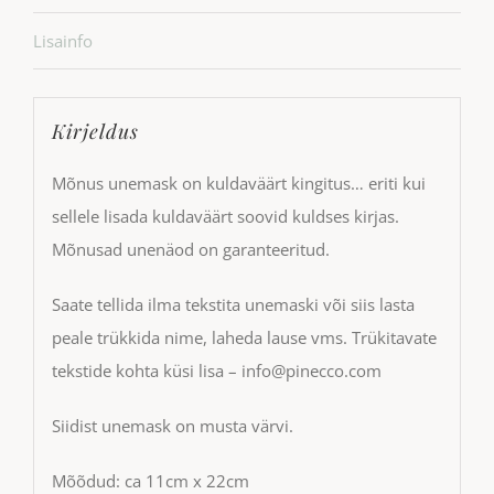
Lisainfo
Kirjeldus
Mõnus unemask on kuldaväärt kingitus… eriti kui
sellele lisada kuldaväärt soovid kuldses kirjas.
Mõnusad unenäod on garanteeritud.
Saate tellida ilma tekstita unemaski või siis lasta
peale trükkida nime, laheda lause vms. Trükitavate
tekstide kohta küsi lisa – info@pinecco.com
Siidist unemask on musta värvi.
Mõõdud: ca 11cm x 22cm