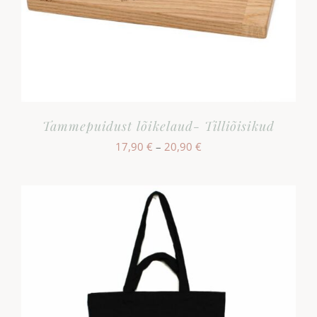
Tammepuidust lõikelaud- Tilliõisikud
Hinnavahemik:
17,90
€
–
20,90
€
17,90 €
kuni
20,90 €