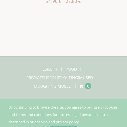
Hinnavahemik:
21,90
€
–
27,80
€
21,90 €
kuni
27,80 €
ESILEHT
POOD
PRIVAATSUSPOLIITIKA TINGIMUSED
MÜÜGITINGIMUSED
0
By continuing to browse the site, you agree to our use of cookies
and terms and conditions for processing of personal data as
© Copyright 2020 |
Pinecco
| Kõik õigused kaitstud |
described in our cookie and privacy policy.