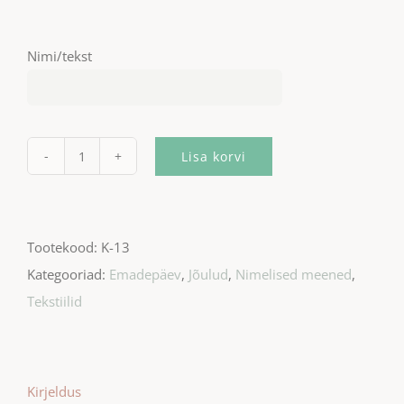
Nimi/tekst
Lisa korvi
Unemask
siidist,
must
Tootekood:
K-13
kogus
Kategooriad:
Emadepäev
,
Jõulud
,
Nimelised meened
,
Tekstiilid
Kirjeldus