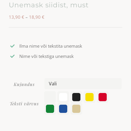
Unemask siidist, must
Hinnavahemik:
13,90
€
–
18,90
€
13,90 €
kuni
18,90 €
Ilma nime või tekstita unemask
Nime või tekstiga unemask
Kujundus


Teksti värvus