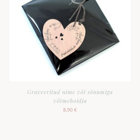
Graveeritud nime või sõnumiga
võtmehoidja
8,90
€