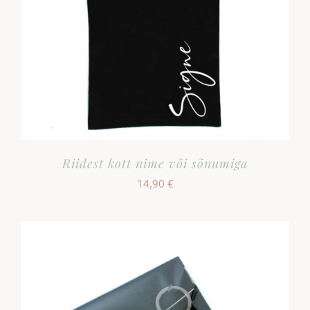
Riidest kott nime või sõnumiga
14,90
€