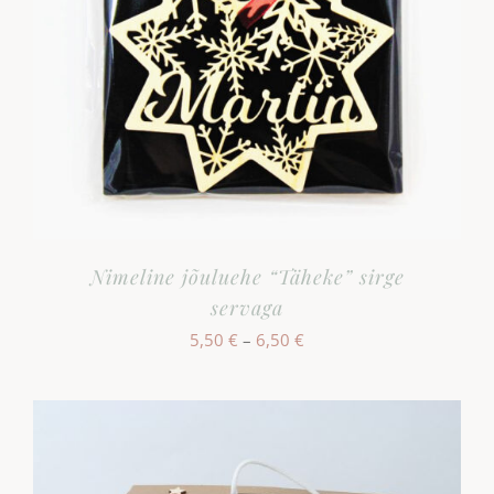
Nimeline jõuluehe “Täheke” sirge
servaga
Hinnavahemik:
5,50
€
–
6,50
€
5,50 €
kuni
6,50 €