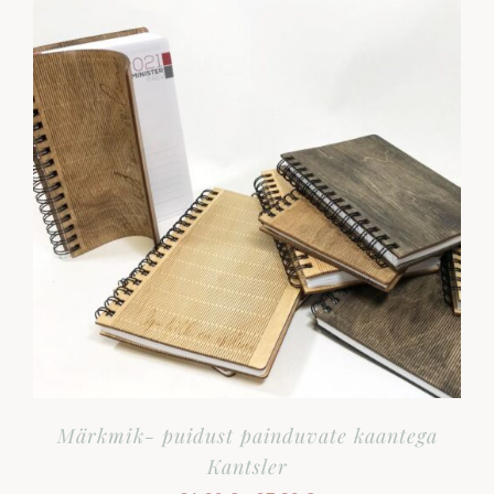
Märkmik- puidust painduvate kaantega
Kantsler