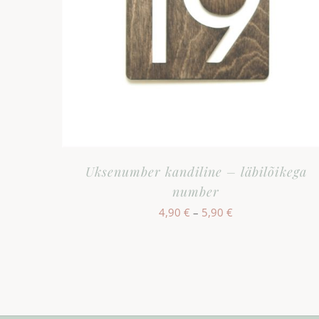
Uksenumber kandiline – läbilõikega
number
Hinnavahemik:
4,90
€
–
5,90
€
4,90 €
kuni
5,90 €