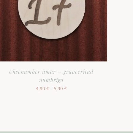
Uksenumber ümar – graveeritud
numbriga
Hinnavahemik:
4,90
€
–
5,90
€
4,90 €
kuni
5,90 €