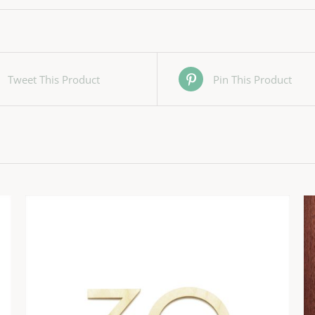
Tweet This Product
Pin This Product