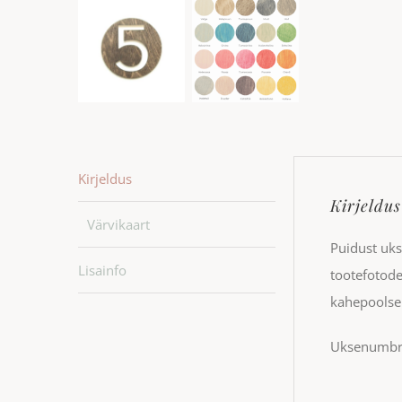
Kirjeldus
Kirjeldus
Värvikaart
Puidust uks
Lisainfo
tootefotode
kahepoolse 
Uksenumbrid