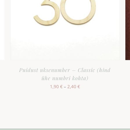
Puidust uksenumber – Classic (hind
ühe numbri kohta)
Hinnavahemik:
1,90
€
–
2,40
€
1,90 €
kuni
2,40 €