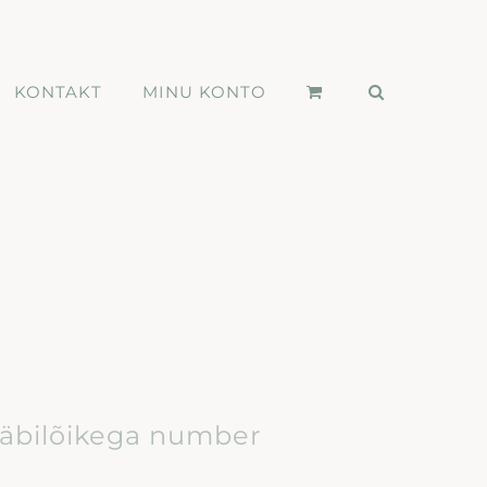
KONTAKT
MINU KONTO
äbilõikega number