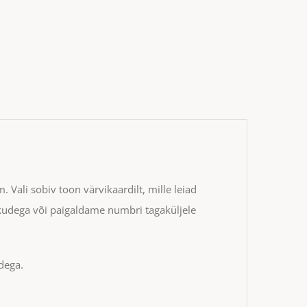
ali sobiv toon värvikaardilt, mille leiad
ukudega või paigaldame numbri tagaküljele
dega.