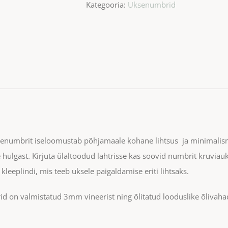
Kategooria:
Uksenumbrid
number
kogus
enumbrit iseloomustab põhjamaale kohane lihtsus ja minimalism. V
 hulgast. Kirjuta ülaltoodud lahtrisse kas soovid numbrit kruvia
kleeplindi, mis teeb uksele paigaldamise eriti lihtsaks.
 on valmistatud 3mm vineerist ning õlitatud looduslike õlivaha