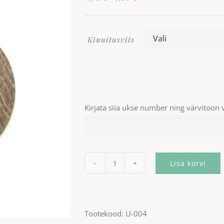
4,90 €
kuni
Kinnitusviis
5,90 €
Kirjata siia ukse number ning värvitoon 
Lisa korvi
Uksenumber
ümar
-
Tootekood:
U-004
läbilõikega