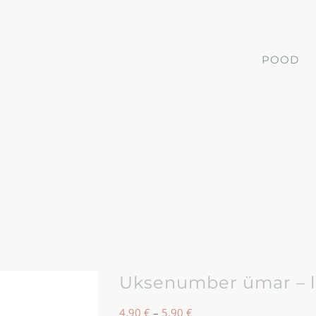
POOD
Uksenumber ümar – l
Hinnavahemik:
4,90
€
–
5,90
€