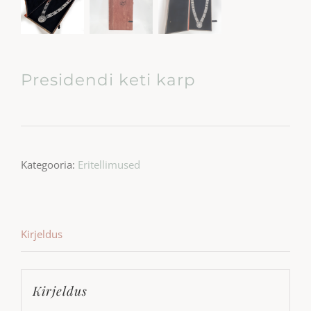
Presidendi keti karp
Kategooria:
Eritellimused
Kirjeldus
Kirjeldus