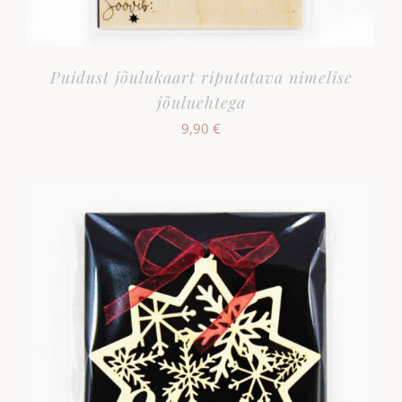
Puidust jõulukaart riputatava nimelise
jõuluehtega
9,90
€