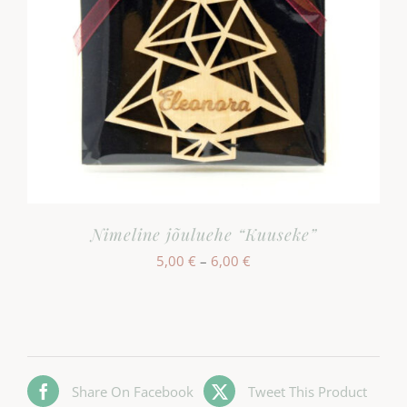
Nimeline jõuluehe “Kuuseke”
Hinnavahemik:
5,00
€
–
6,00
€
5,00 €
kuni
6,00 €
Share On Facebook
Tweet This Product