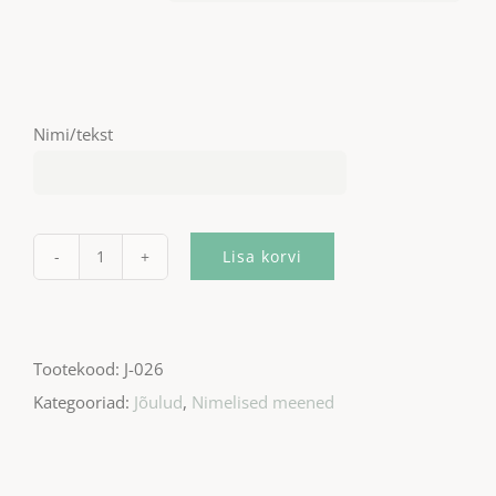
Nimi/tekst
Lisa korvi
Nimega
jõuluehe
kogus
Tootekood:
J-026
Kategooriad:
Jõulud
,
Nimelised meened