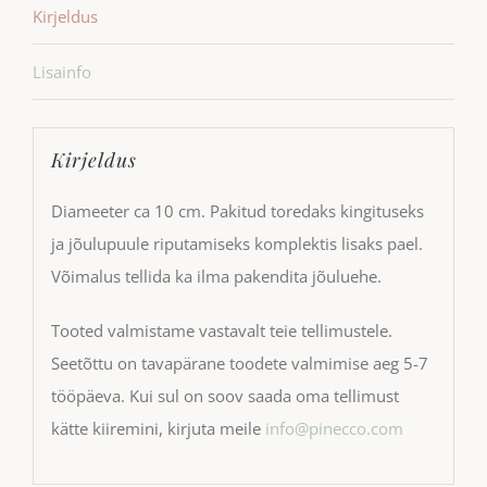
Kirjeldus
Lisainfo
Kirjeldus
Diameeter ca 10 cm. Pakitud toredaks kingituseks
ja jõulupuule riputamiseks komplektis lisaks pael.
Võimalus tellida ka ilma pakendita jõuluehe.
Tooted valmistame vastavalt teie tellimustele.
Seetõttu on tavapärane toodete valmimise aeg 5-7
tööpäeva. Kui sul on soov saada oma tellimust
kätte kiiremini, kirjuta meile
info@pinecco.com