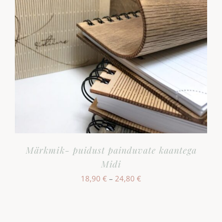
Märkmik- puidust painduvate kaantega
Midi
Hinnavahemik:
18,90
€
–
24,80
€
18,90 €
kuni