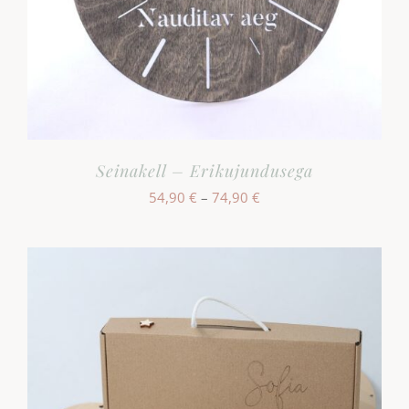
Seinakell – Erikujundusega
Hinnavahemik:
54,90
€
–
74,90
€
54,90 €
kuni
74,90 €