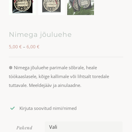
Nimega jõuluehe
Hinnavahemik:
5,00
€
–
6,00
€
5,00 €
kuni
❆ Nimega jõuluehe parimale sõbrale, heale
6,00 €
töökaaslasele, kõige kallimale või lihtsalt toredale
tuttavale. Meeldejääv ja ainulaadne.
Kirjuta soovitud nimi/nimed
Pakend
