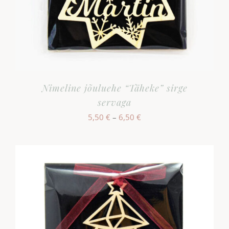
Nimeline jõuluehe “Täheke” sirge
servaga
Hinnavahemik:
5,50
€
–
6,50
€
5,50 €
kuni
6,50 €