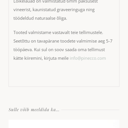
Lõikelauad on valmistatud 6mm paksusest
vineerist, kaunistatud graveeringuga ning
töödeldud naturaalse õliga.
Tooted valmistame vastavalt teie tellimustele.
Seetõttu on tavapärane toodete valmimise aeg 5-7
tööpäeva. Kui sul on soov saada oma tellimust
kätte kiiremini, kirjuta meile
info@pinecco.com
Sulle võib meeldida ka…