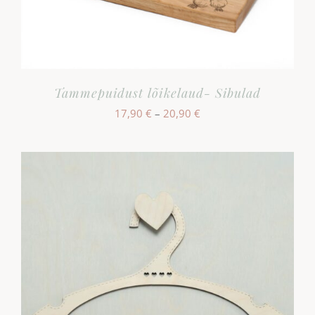
Tammepuidust lõikelaud- Sibulad
Hinnavahemik:
17,90
€
–
20,90
€
17,90 €
kuni
20,90 €