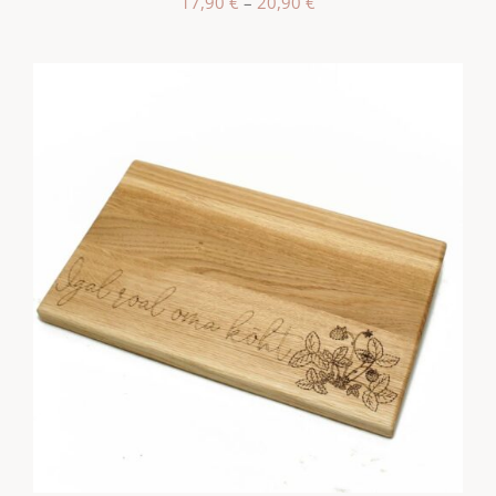
Hinnavahemik:
17,90
€
–
20,90
€
17,90 €
kuni
20,90 €