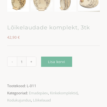
Lõikelaudade komplekt, 3tk
42,90
€
Lisa korvi
Lõikelaudade
komplekt,
3tk
Tootekood:
L-011
kogus
Kategooriad:
Emadepäev
,
Kinkekomplektid
,
Kodukujundus
,
Lõikelauad