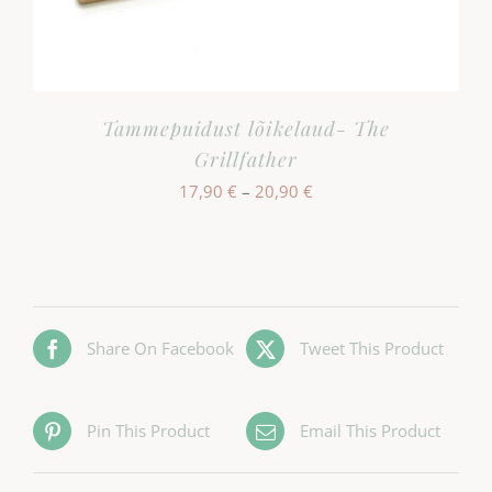
Tammepuidust lõikelaud- The
Grillfather
Hinnavahemik:
17,90
€
–
20,90
€
17,90 €
kuni
20,90 €
Share On Facebook
Tweet This Product
Pin This Product
Email This Product