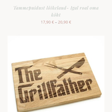
Tammepuidust lõikelaud- Igal roal oma
kõht
Hinnavahemik:
17,90
€
–
20,90
€
17,90 €
kuni
20,90 €