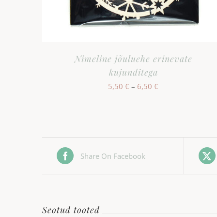
Nimeline jõuluehe erinevate
kujunditega
Hinnavahemik:
5,50
€
–
6,50
€
5,50 €
kuni
6,50 €
Share On Facebook
Seotud tooted