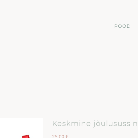
POOD
Keskmine jõulususs 
25,00
€