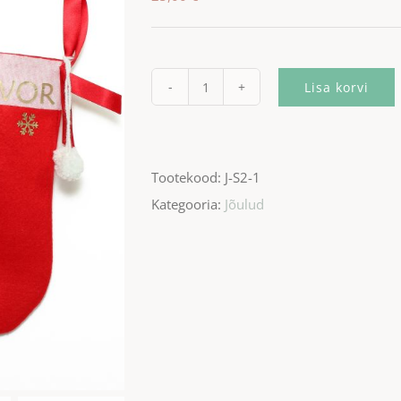
Lisa korvi
Keskmine
jõulususs
nimega
Tootekood:
J-S2-1
kogus
Kategooria:
Jõulud