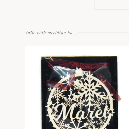
Sulle võib meeldida ka…