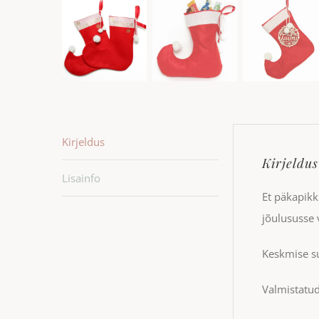
Kirjeldus
Kirjeldus
Lisainfo
Et päkapikk
jõulususse
Keskmise s
Valmistatud 