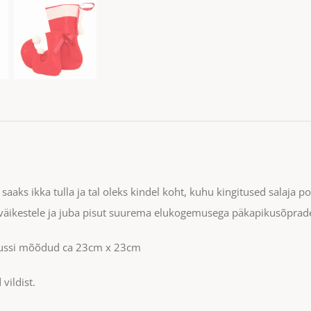
 saaks ikka tulla ja tal oleks kindel koht, kuhu kingitused salaja 
 väikestele ja juba pisut suurema elukogemusega päkapikusõprad
ussi mõõdud ca 23cm x 23cm
vildist.