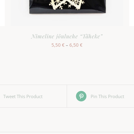
Nimeline jõuluehe “Täheke”
Hinnavahemik:
5,50
€
–
6,50
€
5,50 €
kuni
6,50 €
Tweet This Product
Pin This Product