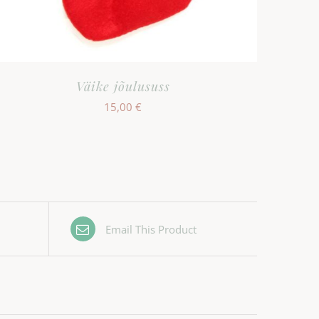
Väike jõulususs
15,00
€
Email This Product