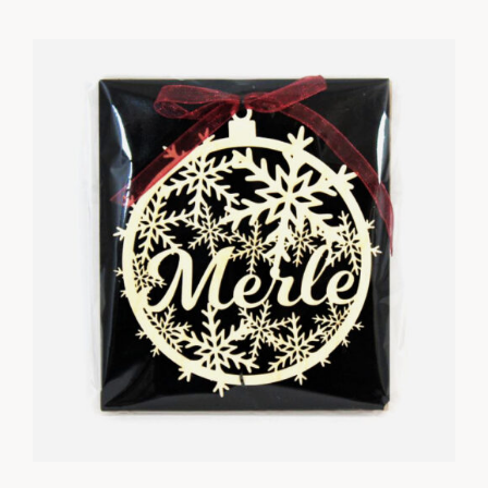
5,50 €
kuni
6,50 €