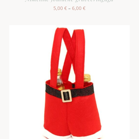
Hinnavahemik:
5,00
€
–
6,00
€
5,00 €
kuni
6,00 €