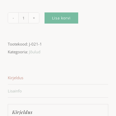
Lisa korvi
Jõuluehe
"Pööraseid
pühi"
Tootekood:
J-021-1
kogus
Kategooria:
Jõulud
Kirjeldus
Lisainfo
Kirjeldus