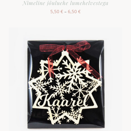
Nimeline jõuluehe lumehelvestega
Hinnavahemik:
5,50
€
–
6,50
€
5,50 €
kuni
6,50 €