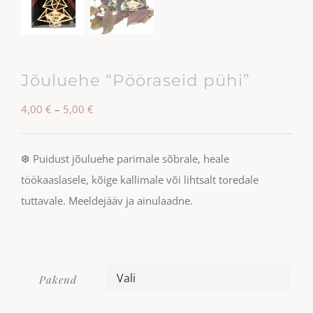
Jõuluehe “Pööraseid pühi”
Hinnavahemik:
4,00
€
–
5,00
€
4,00 €
kuni
❆ Puidust jõuluehe parimale sõbrale, heale
5,00 €
töökaaslasele, kõige kallimale või lihtsalt toredale
tuttavale. Meeldejääv ja ainulaadne.
Pakend
