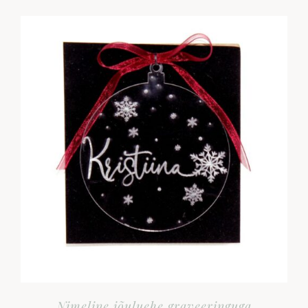
Nimeline jõuluehe graveeringuga