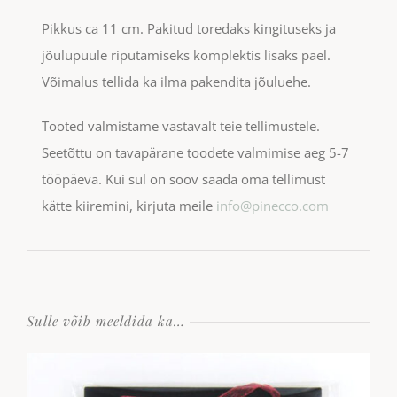
Pikkus ca 11 cm. Pakitud toredaks kingituseks ja
jõulupuule riputamiseks komplektis lisaks pael.
Võimalus tellida ka ilma pakendita jõuluehe.
Tooted valmistame vastavalt teie tellimustele.
Seetõttu on tavapärane toodete valmimise aeg 5-7
tööpäeva. Kui sul on soov saada oma tellimust
kätte kiiremini, kirjuta meile
info@pinecco.com
Sulle võib meeldida ka…