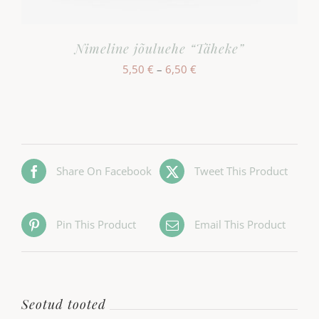
Nimeline jõuluehe “Täheke”
Hinnavahemik:
5,50
€
–
6,50
€
5,50 €
kuni
6,50 €
Share On Facebook
Tweet This Product
Pin This Product
Email This Product
Seotud tooted