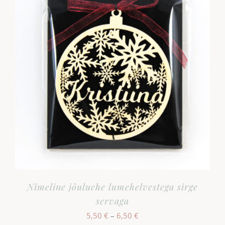
Nimeline jõuluehe lumehelvestega sirge
servaga
Hinnavahemik:
5,50
€
–
6,50
€