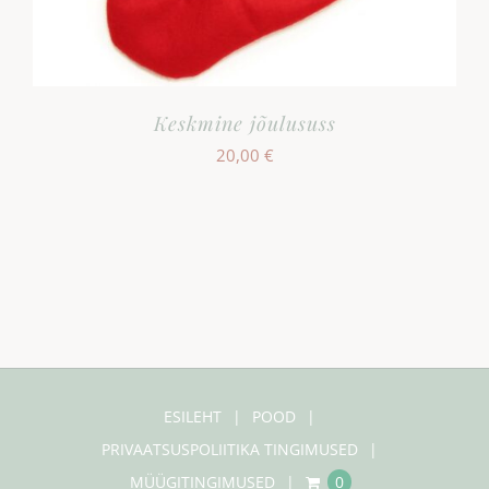
Keskmine jõulususs
20,00
€
ESILEHT
POOD
PRIVAATSUSPOLIITIKA TINGIMUSED
MÜÜGITINGIMUSED
0