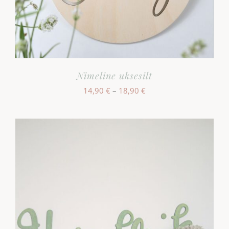
Nimeline uksesilt
Hinnavahemik:
14,90
€
–
18,90
€
14,90 €
kuni
18,90 €