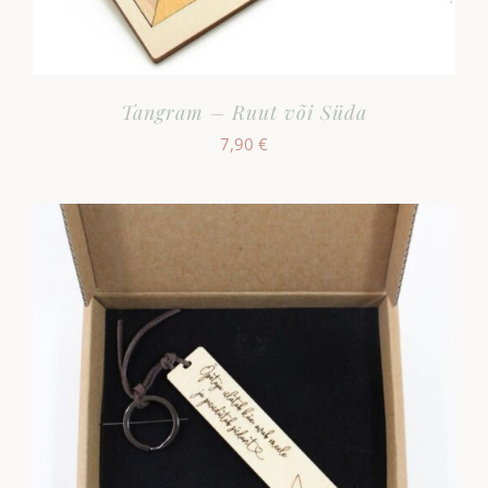
Tangram – Ruut või Süda
7,90
€