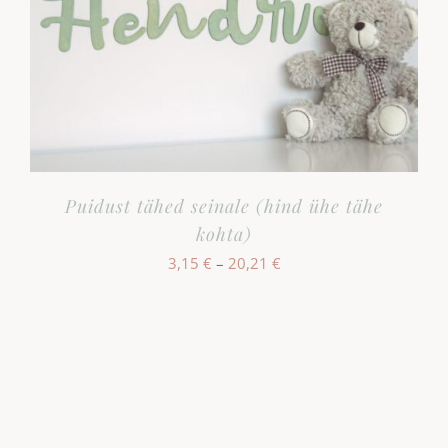
Puidust tähed seinale (hind ühe tähe
kohta)
Hinnavahemik:
3,15
€
–
20,21
€
3,15 €
kuni
20,21 €