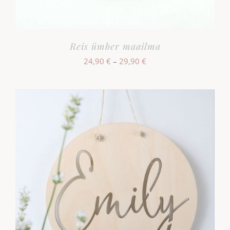
Reis ümber maailma
Hinnavahemik:
24,90
€
–
29,90
€
24,90 €
kuni
29,90 €