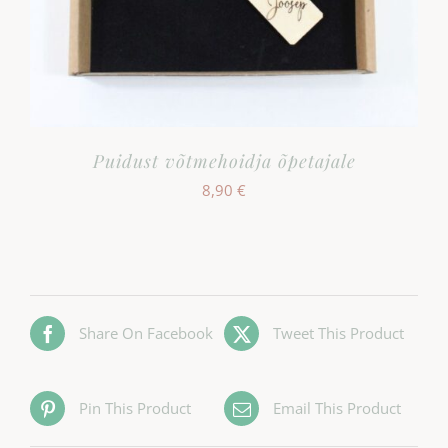
Puidust võtmehoidja õpetajale
8,90
€
Share On Facebook
Tweet This Product
Pin This Product
Email This Product