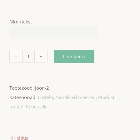
Nimi/tekst
Lisa korvi
Joonlaud
kogus
Tootekood:
Joon-2
Kategooriad:
Lastele
,
Nimelised meened
,
Puidust
tooted
,
Rahvuslik
Kirjeldus