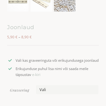
Joonlaud
Hinnavahemik:
5,90
€
–
8,90
€
5,90 €
kuni
8,90 €
Vali kas graveeringuta või erikujundusega joonlaud
Erikujunduse puhul lisa nimi või saada meile
täpsustav
e-kiri
Graveering
