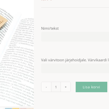
Nimi/tekst
Vali värvitoon järjehoidjale. Värvikaardi 
Lisa korvi
Järjehoidja
rahvuslike
ornamentidega