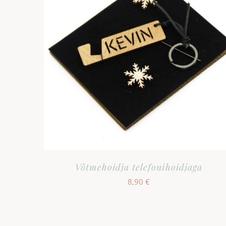
Võtmehoidja telefonihoidjaga
8,90
€