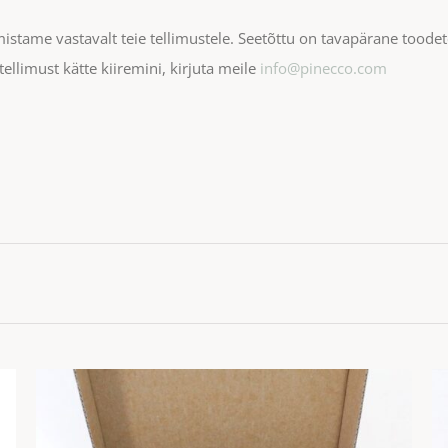
istame vastavalt teie tellimustele. Seetõttu on tavapärane toode
ellimust kätte kiiremini, kirjuta meile
info@pinecco.com