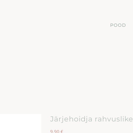
POOD
Järjehoidja rahvusli
9,90
€