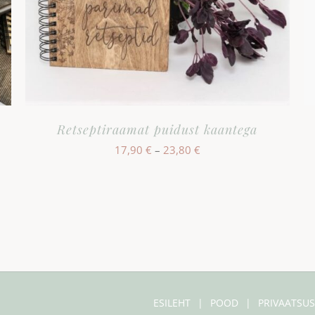
Retseptiraamat puidust kaantega
Hinnavahemik:
17,90
€
–
23,80
€
17,90 €
kuni
23,80 €
ESILEHT
POOD
PRIVAATSUS