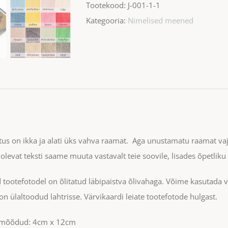
Tootekood:
J-001-1-1
Kategooria:
Nimelised meened
kogus
tus on ikka ja alati üks vahva raamat. Aga unustamatu raamat vajab
 olevat teksti saame muuta vastavalt teie soovile, lisades õpetliku 
d tootefotodel on õlitatud läbipaistva õlivahaga. Võime kasutada v
on ülaltoodud lahtrisse. Värvikaardi leiate tootefotode hulgast.
a mõõdud: 4cm x 12cm