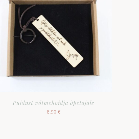
Puidust võtmehoidja õpetajale
8,90
€