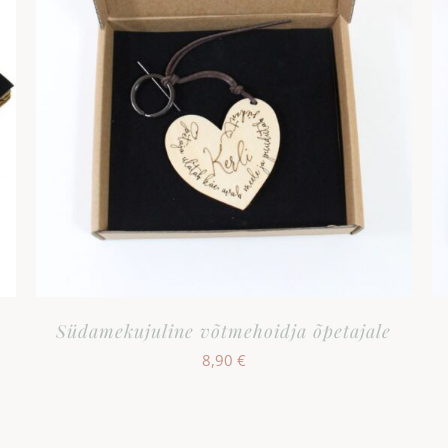
Südamekujuline võtmehoidja õpetajale
8,90
€