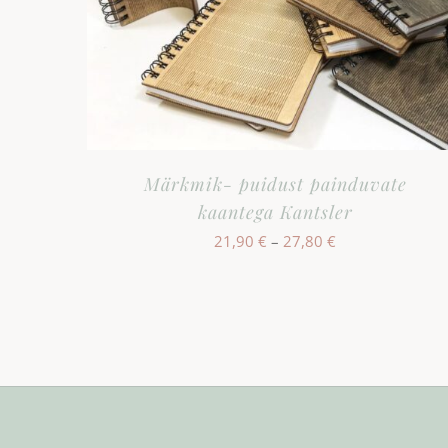
Märkmik- puidust painduvate
kaantega Kantsler
Hinnavahemik:
21,90
€
–
27,80
€
21,90 €
kuni
27,80 €