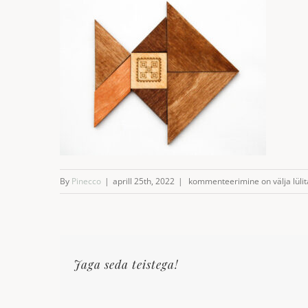
kala
By
Pinecco
|
aprill 25th, 2022
|
kommenteerimine on välja lülit
Jaga seda teistega!