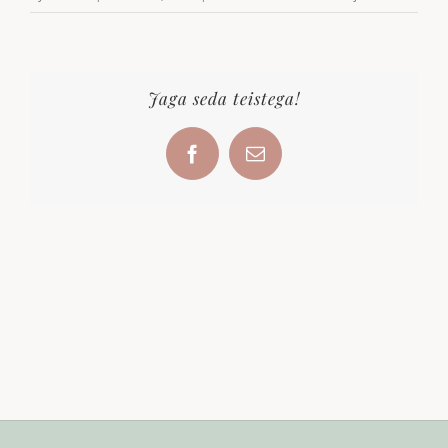
varrukatega
bodi
Jaga seda teistega!
Facebook
Email