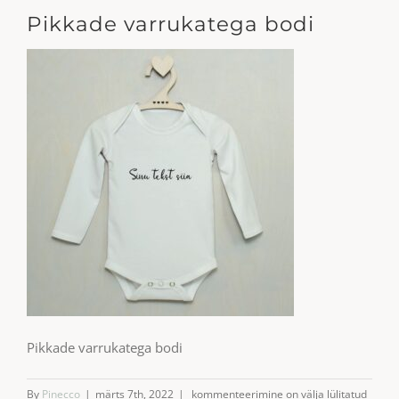
Pikkade varrukatega bodi
Pikkade varrukatega bodi
Pikkade
By
Pinecco
|
märts 7th, 2022
|
kommenteerimine on välja lülitatud