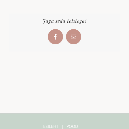
Jaga seda teistega!
Facebook
Email
ESILEHT
POOD