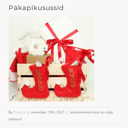
Päkapikusussid
Päkapikusussid
By
Pinecco
|
november 15th, 2021
|
kommenteerimine on välja
lülitatud