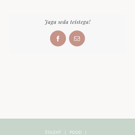
Jaga seda teistega!
Facebook
Email
ESILEHT
POOD