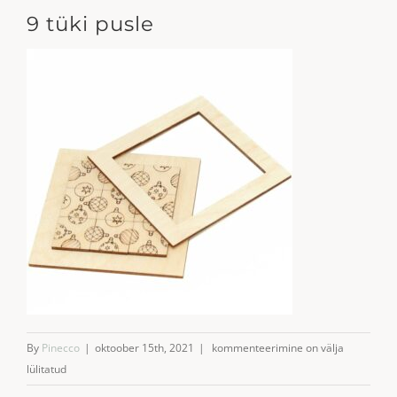
9 tüki pusle
9
By
Pinecco
|
oktoober 15th, 2021
|
kommenteerimine on välja
tüki
lülitatud
pusle