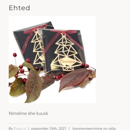
Ehted
Nimeline ehe kuusk
Ehted
By
Pinecco
|
september 24th, 2021
|
kommenteerimine on välja