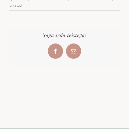
lülitatud
Jaga seda teistega!
Facebook
Email