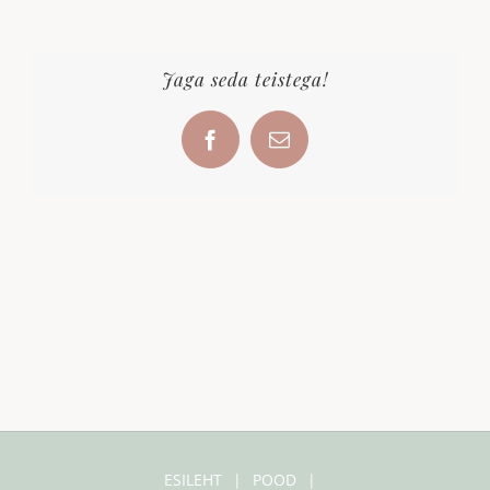
Jaga seda teistega!
Facebook
Email
ESILEHT
POOD