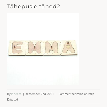
Tähepusle tähed2
Tähepusle
By
Pinecco
|
september 2nd, 2021
|
kommenteerimine on välja
tähed2
lülitatud