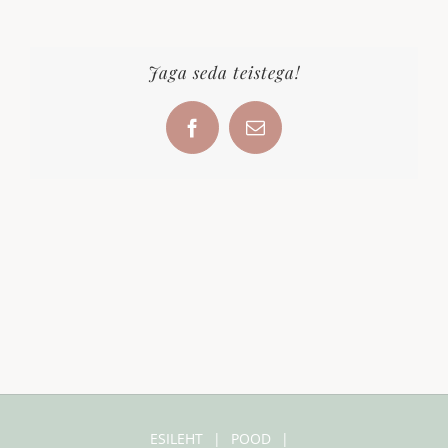
Jaga seda teistega!
Facebook
Email
ESILEHT
POOD