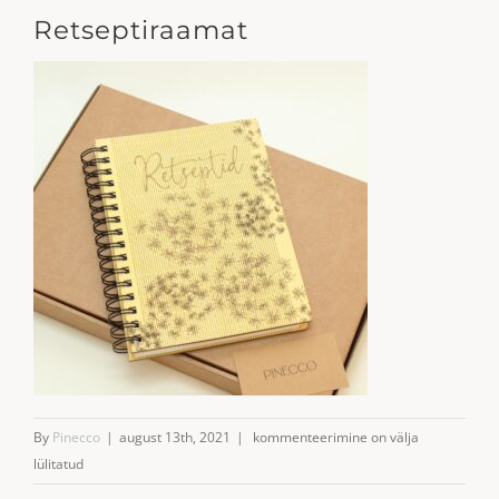
Retseptiraamat
Retseptiraamat
By
Pinecco
|
august 13th, 2021
|
kommenteerimine on välja
lülitatud