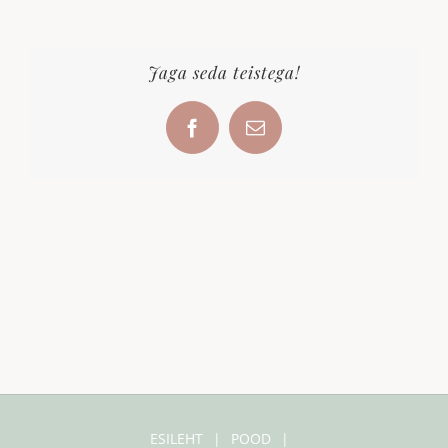
Jaga seda teistega!
Facebook
Email
ESILEHT
POOD