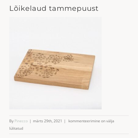
Lõikelaud tammepuust
Lõikelaud
By
Pinecco
|
märts 29th, 2021
|
kommenteerimine on välja
tammepuust
lülitatud