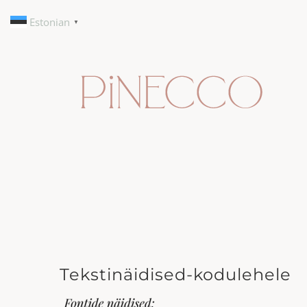
Skip
Estonian
▼
to
content
Tekstinäidised-kodulehele