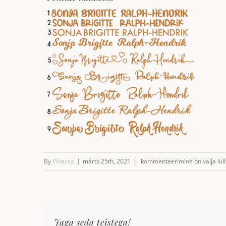
Tekstinäidised-
By
Pinecco
|
märts 25th, 2021
|
kommenteerimine on välja lüli
kodulehele
Jaga seda teistega!