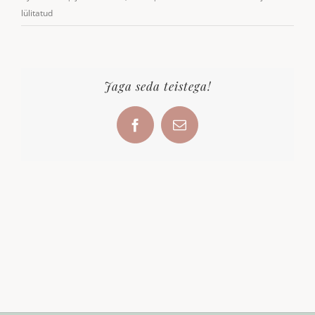
värvused
lülitatud
koos_kodulehele
Jaga seda teistega!
Facebook
Email