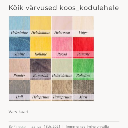
Kõik värvused koos_kodulehele
Värvikaart
Kõik
By
Pinecco
|
jaanuar 13th, 2021
|
kommenteerimine on välja