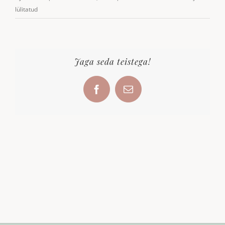
lülitatud
Jaga seda teistega!
Facebook
Email