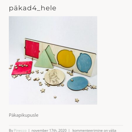
päkad4_hele
Päkapikupusle
päkad4_hele
By
Pinecco
|
november 17th, 2020
|
kommenteerimine on välja