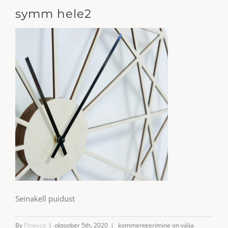
symm hele2
Seinakell puidust
symm
By
Pinecco
|
oktoober 5th, 2020
|
kommenteerimine on välja