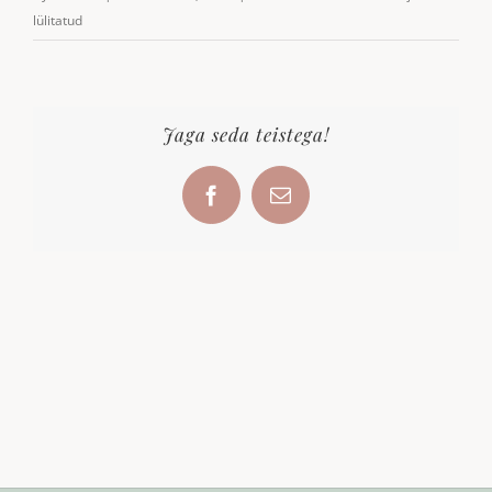
hele2
lülitatud
Jaga seda teistega!
Facebook
Email