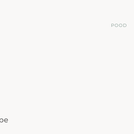
POOD
ape