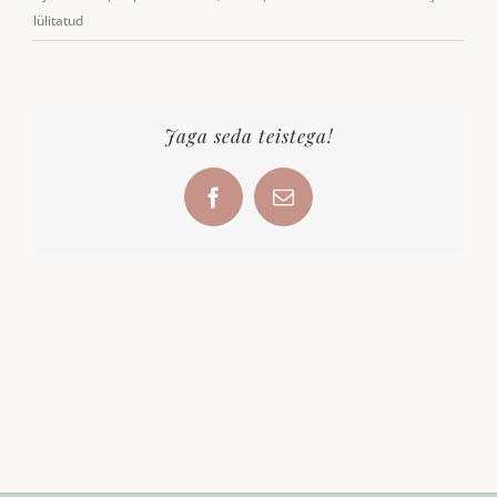
kell
lülitatud
karbis
Jaga seda teistega!
Facebook
Email