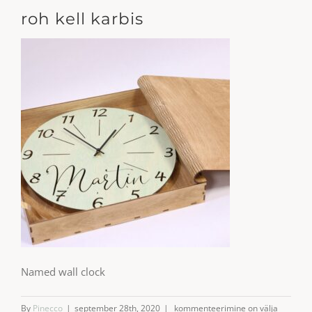
roh kell karbis
Named wall clock
roh
By
Pinecco
|
september 28th, 2020
|
kommenteerimine on välja