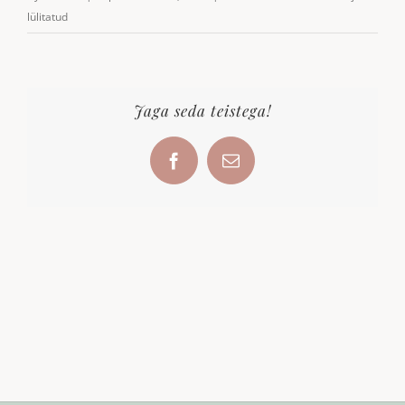
lülitatud
Jaga seda teistega!
Facebook
Email