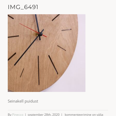
IMG_6491
Seinakell puidust
IMG_6491
By
Pinecco
|
september 28th, 2020
|
kommenteerimine on välja