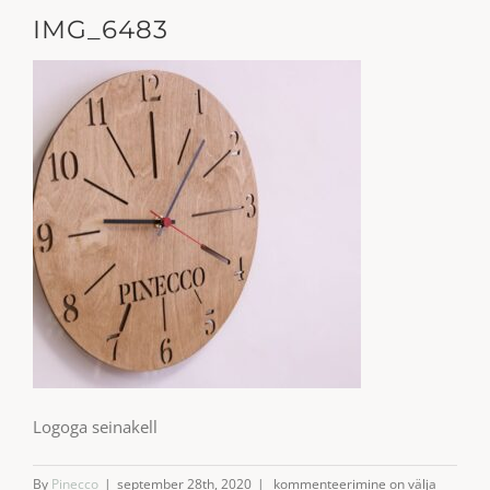
IMG_6483
Logoga seinakell
IMG_6483
By
Pinecco
|
september 28th, 2020
|
kommenteerimine on välja