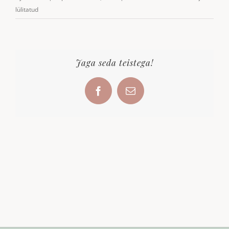
lülitatud
Jaga seda teistega!
Facebook
Email