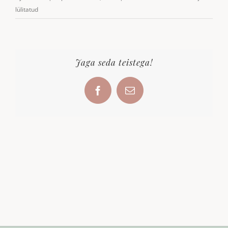
roosid
lülitatud
Jaga seda teistega!
Facebook
Email