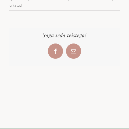
natur
lülitatud
(2)
Jaga seda teistega!
Facebook
Email