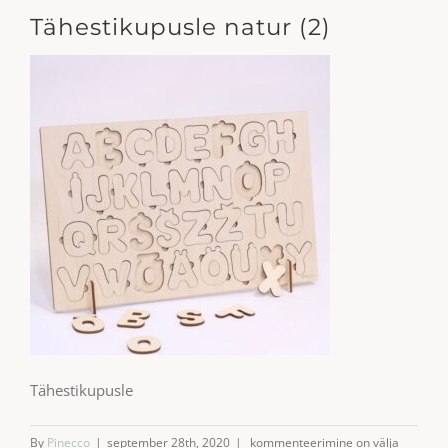
Tähestikupusle natur (2)
Tähestikupusle
Tähestikupusle
By
Pinecco
|
september 28th, 2020
|
kommenteerimine on välja