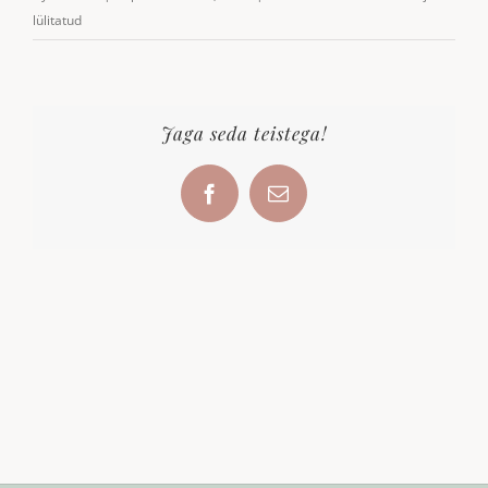
roosa
lülitatud
Jaga seda teistega!
Facebook
Email