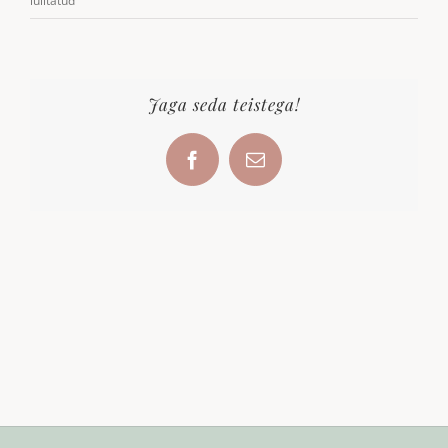
lülitatud
täheke
Kaarel
Jaga seda teistega!
Facebook
Email