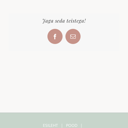
Jaga seda teistega!
Facebook
Email
ESILEHT
POOD