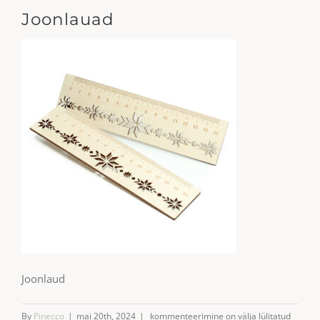
Joonlauad
Joonlaud
Joonlauad
By
Pinecco
|
mai 20th, 2024
|
kommenteerimine on välja lülitatud