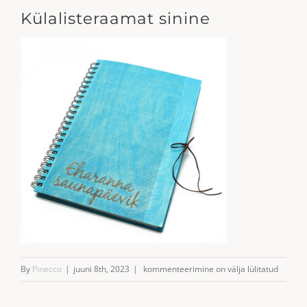
Külalisteraamat sinine
Külalisteraamat
By
Pinecco
|
juuni 8th, 2023
|
kommenteerimine on välja lülitatud
sinine