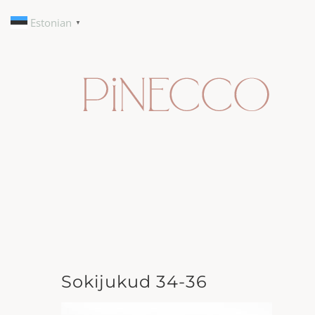
Skip
Estonian
▼
to
content
Sokijukud 34-36