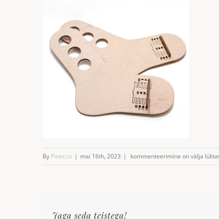
Sokijukud
By
Pinecco
|
mai 16th, 2023
|
kommenteerimine on välja lülita
34-
36
Jaga seda teistega!