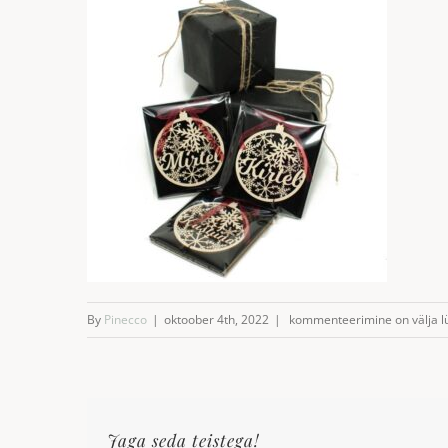
Nimega
By
Pinecco
|
oktoober 4th, 2022
|
kommenteerimine on välja lü
jõuluehe
Jaga seda teistega!