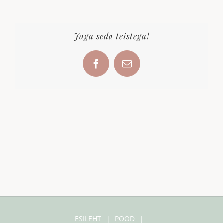
Jaga seda teistega!
Facebook
Email
ESILEHT
POOD