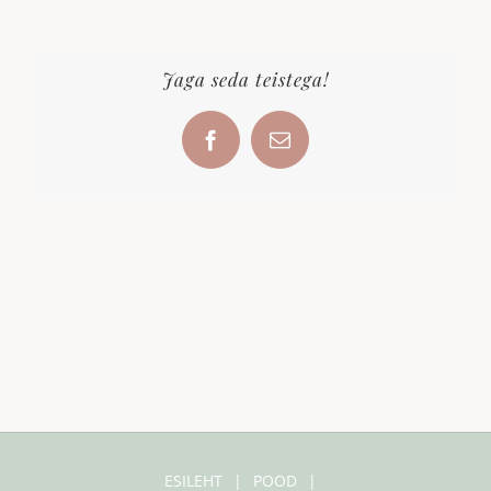
Jaga seda teistega!
Facebook
Email
ESILEHT
POOD