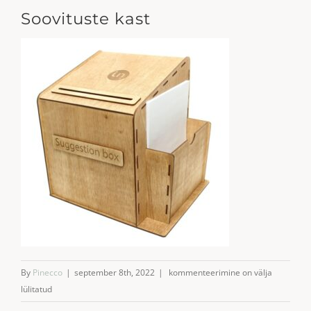
Soovituste kast
Soovituste
By
Pinecco
|
september 8th, 2022
|
kommenteerimine on välja
kast
lülitatud