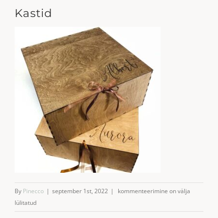
Kastid
Kastid
By
Pinecco
|
september 1st, 2022
|
kommenteerimine on välja
lülitatud