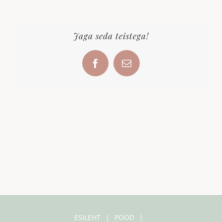
Jaga seda teistega!
Facebook
Email
ESILEHT
POOD