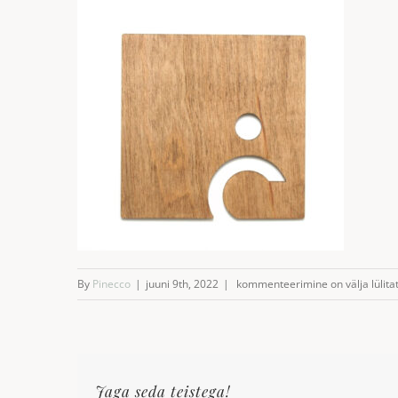
WC
By
Pinecco
|
juuni 9th, 2022
|
kommenteerimine on välja lülita
silt
inva
Jaga seda teistega!