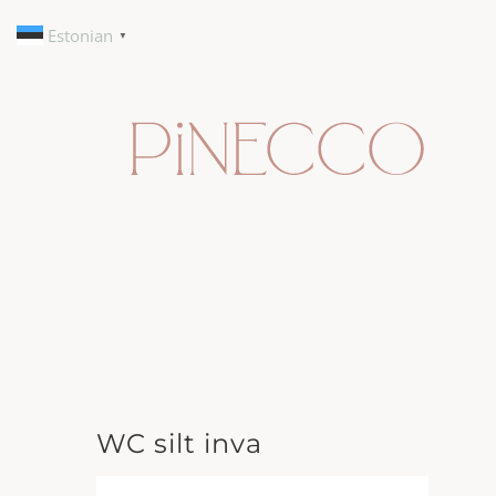
Skip
Estonian
▼
to
content
WC silt inva