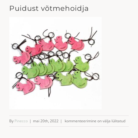
Puidust võtmehoidja
Puidust
By
Pinecco
|
mai 20th, 2022
|
kommenteerimine on välja lülitatud
võtmehoidja