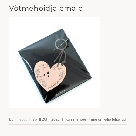
Võtmehoidja emale
Võtmehoidja
By
Pinecco
|
aprill 26th, 2022
|
kommenteerimine on välja lülitatud
emale