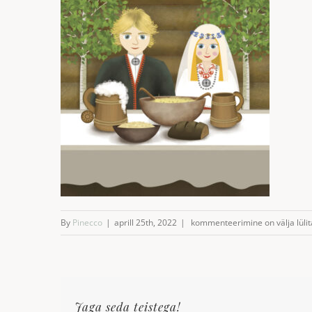
pulmad
By
Pinecco
|
aprill 25th, 2022
|
kommenteerimine on välja lülit
Jaga seda teistega!