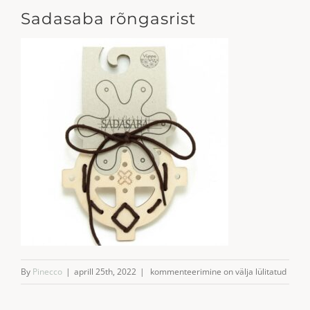
Sadasaba rõngasrist
Sadasaba
By
Pinecco
|
aprill 25th, 2022
|
kommenteerimine on välja lülitatud
rõngasrist